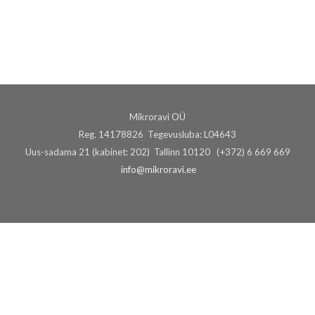
Mikroravi OÜ
Reg. 14178826 Tegevusluba: L04643
Uus-sadama 21 (kabinet: 202) Tallinn 10120 (+372) 6 669 669
info@mikroravi.ee