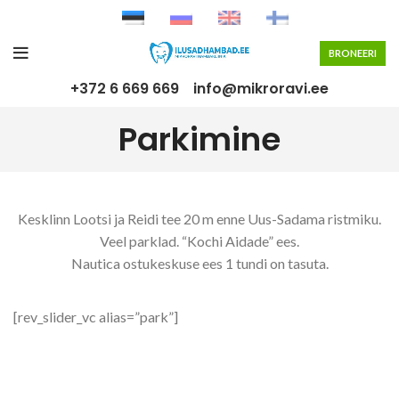
BRONEERI
+372 6 669 669
info@mikroravi.ee
Parkimine
Kesklinn Lootsi ja Reidi tee 20 m enne Uus-Sadama ristmiku.
Veel parklad. “Kochi Aidade” ees.
Nautica ostukeskuse ees 1 tundi on tasuta.
[rev_slider_vc alias=”park”]